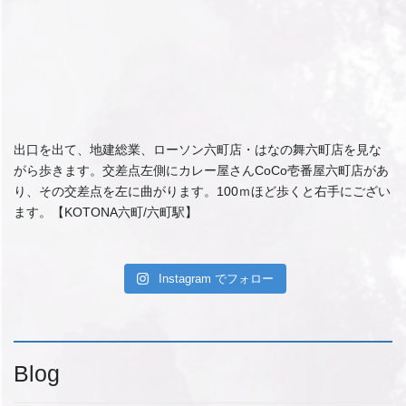
出口を出て、地建総業、ローソン六町店・はなの舞六町店を見な
がら歩きます。交差点左側にカレー屋さんCoCo壱番屋六町店があ
り、その交差点を左に曲がります。100ｍほど歩くと右手にござい
ます。【KOTONA六町/六町駅】
Instagram でフォロー
Blog