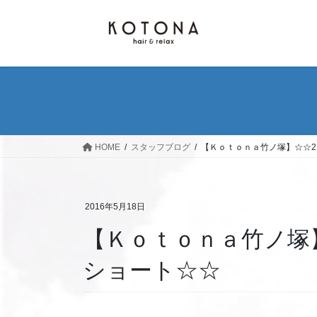
コ
ナ
ン
ビ
テ
ゲ
ン
ー
ツ
シ
へ
ョ
ス
ン
キ
に
ッ
移
HOME
スタッフブログ
【Ｋｏｔｏｎａ竹ノ塚】☆☆
プ
動
2016年5月18日
【Ｋｏｔｏｎａ竹ノ塚
ショート☆☆