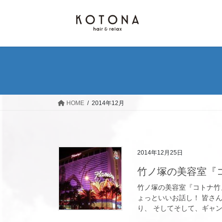
コ
ナ
ン
ビ
テ
ゲ
ン
ー
ツ
シ
へ
ョ
ス
ン
キ
に
ッ
移
HOME
2014年12月
プ
動
2014年12月25日
竹ノ塚の美容室『
竹ノ塚の美容室『コトナ竹
ょっといいお話し！ 皆さ
り、 そしてそして、ギャン