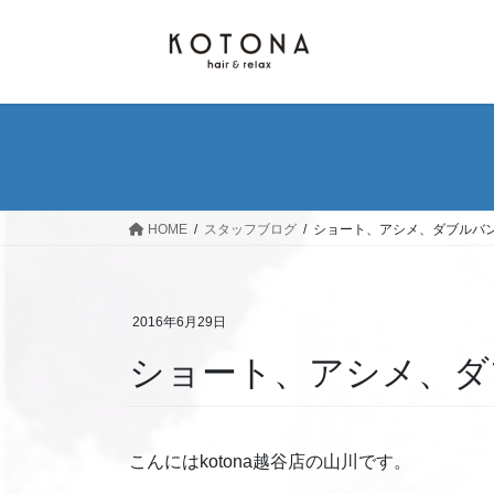
コ
ナ
ン
ビ
テ
ゲ
ン
ー
ツ
シ
へ
ョ
ス
ン
キ
に
ッ
移
HOME
スタッフブログ
ショート、アシメ、ダブルバング
プ
動
2016年6月29日
ショート、アシメ、ダブ
こんにはkotona越谷店の山川です。