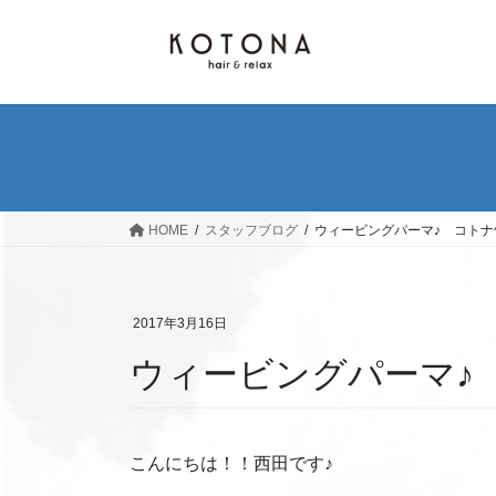
コ
ナ
ン
ビ
テ
ゲ
ン
ー
ツ
シ
へ
ョ
ス
ン
キ
に
ッ
移
HOME
スタッフブログ
ウィービングパーマ♪ コトナ
プ
動
2017年3月16日
ウィービングパーマ♪
こんにちは！！西田です♪