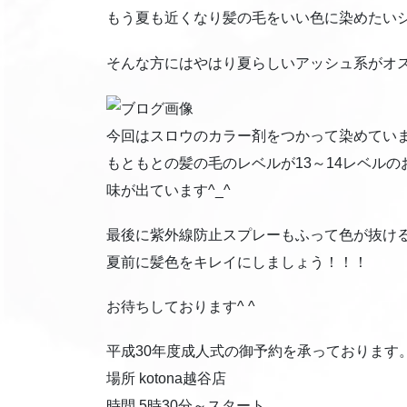
もう夏も近くなり髪の毛をいい色に染めたい
そんな方にはやはり夏らしいアッシュ系がオ
今回はスロウのカラー剤をつかって染めてい
もともとの髪の毛のレベルが13～14レベル
味が出ています^_^
最後に紫外線防止スプレーもふって色が抜け
夏前に髪色をキレイにしましょう！！！
お待ちしております^ ^
平成30年度成人式の御予約を承っております
場所 kotona越谷店
時間 5時30分～スタート