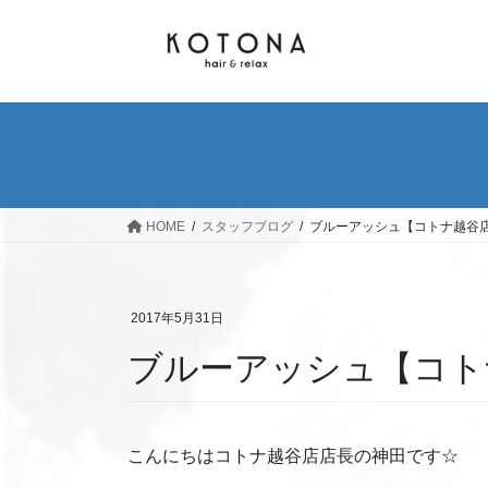
コ
ナ
ン
ビ
テ
ゲ
ン
ー
ツ
シ
へ
ョ
ス
ン
キ
に
ッ
移
HOME
スタッフブログ
ブルーアッシュ【コトナ越谷
プ
動
2017年5月31日
ブルーアッシュ【コト
こんにちはコトナ越谷店店長の神田です☆