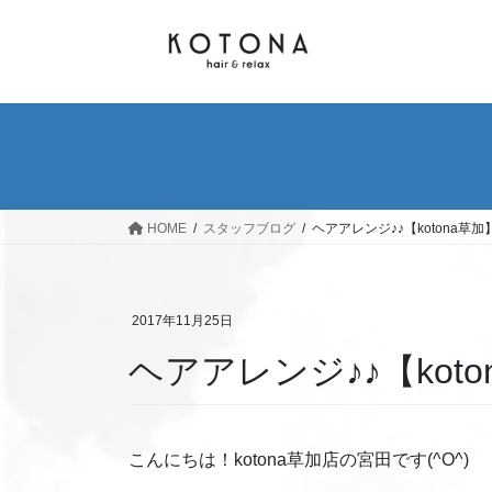
コ
ナ
ン
ビ
テ
ゲ
ン
ー
ツ
シ
へ
ョ
ス
ン
キ
に
ッ
移
HOME
スタッフブログ
ヘアアレンジ♪♪【kotona草加
プ
動
2017年11月25日
ヘアアレンジ♪♪【koto
こんにちは！kotona草加店の宮田です(^O^)