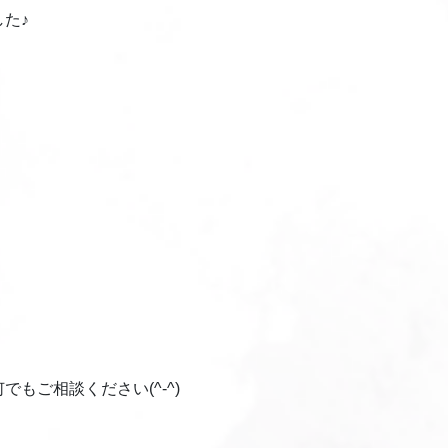
た♪
もご相談ください(^-^)