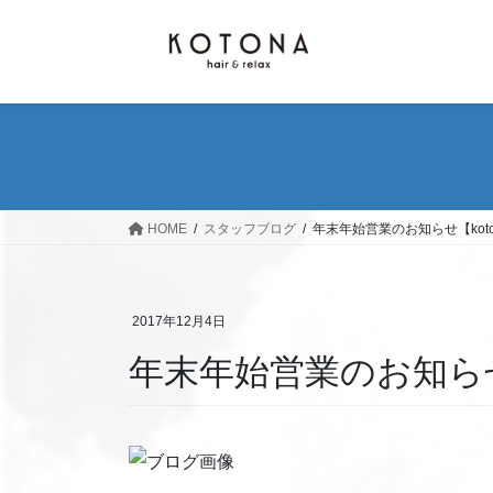
コ
ナ
ン
ビ
テ
ゲ
ン
ー
ツ
シ
へ
ョ
ス
ン
キ
に
ッ
移
HOME
スタッフブログ
年末年始営業のお知らせ【kot
プ
動
2017年12月4日
年末年始営業のお知らせ