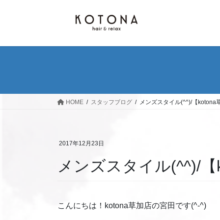
コ
ナ
ン
ビ
テ
ゲ
ン
ー
ツ
シ
へ
ョ
ス
ン
キ
に
ッ
移
HOME
スタッフブログ
メンズスタイル(^^)/【koton
プ
動
2017年12月23日
メンズスタイル(^^)/【k
こんにちは！kotona草加店の宮田です(^-^)