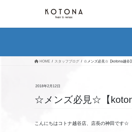
コ
ナ
ン
ビ
テ
ゲ
ン
ー
ツ
シ
へ
ョ
ス
ン
キ
に
ッ
移
HOME
スタッフブログ
☆メンズ必見☆【kotona越谷
プ
動
2018年2月12日
☆メンズ必見☆【koto
こんにちはコトナ越谷店、店長の神田です☆