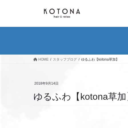
コ
ナ
ン
ビ
テ
ゲ
ン
ー
ツ
シ
へ
ョ
ス
ン
キ
に
ッ
移
HOME
スタッフブログ
ゆるふわ【kotona草加】
プ
動
2018年9月14日
ゆるふわ【kotona草