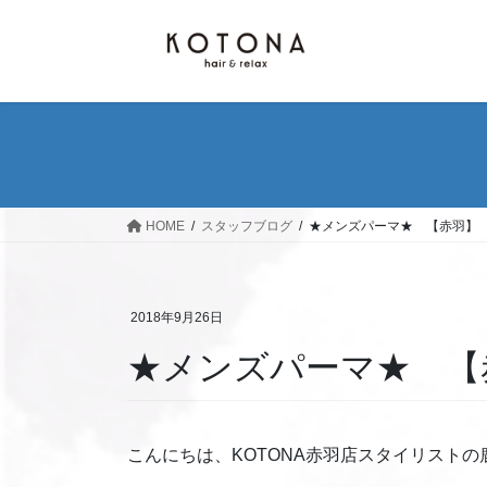
コ
ナ
ン
ビ
テ
ゲ
ン
ー
ツ
シ
へ
ョ
ス
ン
キ
に
ッ
移
HOME
スタッフブログ
★メンズパーマ★ 【赤羽】
プ
動
2018年9月26日
★メンズパーマ★ 【
こんにちは、KOTONA赤羽店スタイリストの鹿