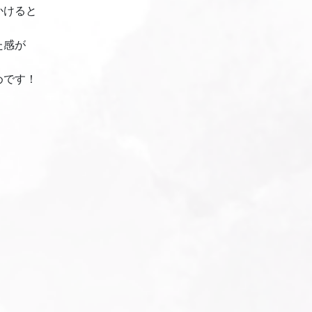
かけると
た感が
めです！