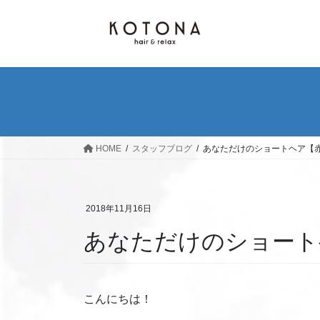
コ
ナ
ン
ビ
テ
ゲ
ン
ー
ツ
シ
へ
ョ
ス
ン
キ
に
ッ
移
HOME
スタッフブログ
あなただけのショートヘア【
プ
動
2018年11月16日
あなただけのショート
こんにちは！