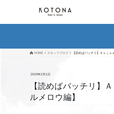
コ
ナ
ン
ビ
テ
ゲ
ン
ー
ツ
シ
へ
ョ
ス
ン
キ
に
ッ
移
HOME
スタッフブログ
【読めばバッチリ】Ａｕｊｕ
プ
動
2019年2月1日
【読めばバッチリ】Ａ
ルメロウ編】