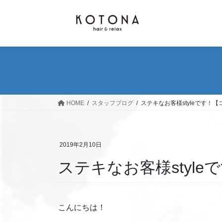
コ
ナ
ン
ビ
テ
ゲ
ン
ー
ツ
シ
へ
ョ
ス
ン
キ
に
ッ
移
HOME
スタッフブログ
ステキなお客様styleです！
プ
動
2019年2月10日
ステキなお客様styl
こんにちは！