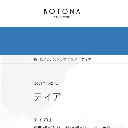
コ
ナ
ン
ビ
テ
ゲ
ン
ー
ツ
シ
へ
ョ
ス
ン
キ
に
ッ
移
HOME
スタッフブログ
ティア
プ
動
2019年4月27日
ティア
ティアは