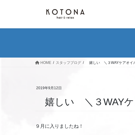
コ
ナ
ン
ビ
テ
ゲ
ン
ー
ツ
シ
へ
ョ
ス
ン
キ
に
ッ
移
HOME
スタッフブログ
嬉しい ＼３WAYケアオイ
プ
動
2019年9月12日
嬉しい ＼３WAYケ
９月に入りましたね！