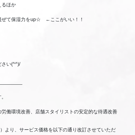
えるほか
ぜて保湿力をup☆ ←ここがいい！！
(^^)/
_________
す。
の労働環境改善、店舗スタイリストの安定的な待遇改善
火）より、サービス価格を以下の通り改訂させていただ