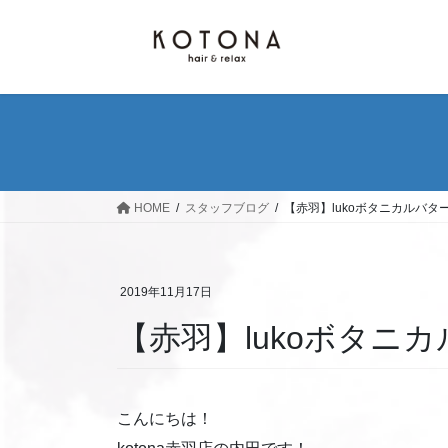
コ
ナ
ン
ビ
テ
ゲ
ン
ー
ツ
シ
へ
ョ
ス
ン
キ
に
ッ
移
HOME
スタッフブログ
【赤羽】lukoボタニカルバタ
プ
動
2019年11月17日
【赤羽】lukoボタニ
こんにちは！