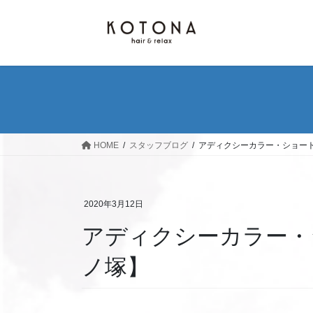
コ
ナ
ン
ビ
テ
ゲ
ン
ー
ツ
シ
へ
ョ
ス
ン
キ
に
ッ
移
HOME
スタッフブログ
アディクシーカラー・ショートボ
プ
動
2020年3月12日
アディクシーカラー・シ
ノ塚】