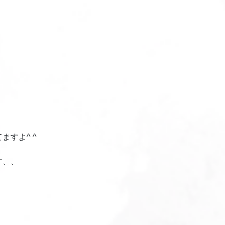
すよ^ ^
す、、