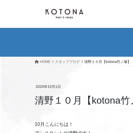
コ
ナ
ン
ビ
テ
ゲ
ン
ー
ツ
シ
へ
ョ
ス
ン
キ
に
ッ
移
HOME
スタッフブログ
清野１０月【kotona竹ノ塚】
プ
動
2020年10月1日
清野１０月【kotona
10月こんにちは！