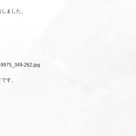
出しました。
メです。
。