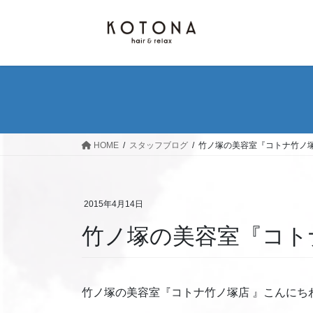
コ
ナ
ン
ビ
テ
ゲ
ン
ー
ツ
シ
へ
ョ
ス
ン
キ
に
ッ
移
HOME
スタッフブログ
竹ノ塚の美容室『コトナ竹ノ塚
プ
動
2015年4月14日
竹ノ塚の美容室『コト
竹ノ塚の美容室『コトナ竹ノ塚店 』こんにち